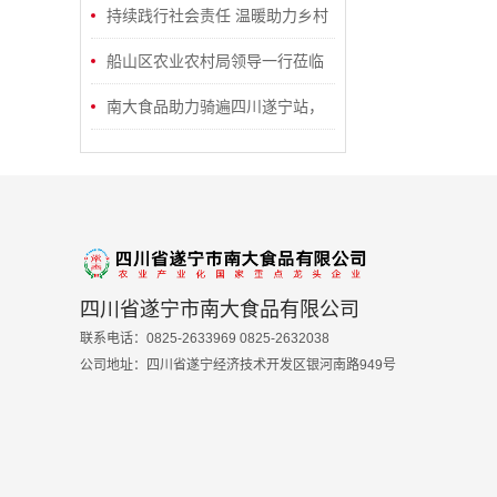
庵村重阳节敬老活动，雨中传递温
持续践行社会责任 温暖助力乡村
暖与关怀 ——爱心企业助力乡村文
振兴
船山区农业农村局领导一行莅临
化振兴，弘扬尊老敬老传统美德
指导南大食品有限空间应急演练 筑
南大食品助力骑遍四川遂宁站，
牢安全生产防线
企业员工乐享“荷风骑迹”
四川省遂宁市南大食品有限公司
联系电话：0825-2633969 0825-2632038
公司地址：四川省遂宁经济技术开发区银河南路949号